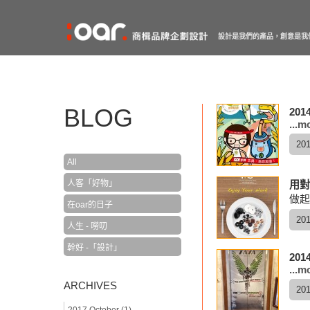
設計是我們的產品，創意是我
BLOG
20
...m
201
All
人客「好物」
用對
做起
在oar的日子
201
人生 - 嘮叨
幹好 -「設計」
20
...m
ARCHIVES
201