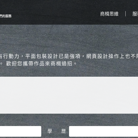
商楫思維
服
們的服務
腳有行動力，平面包裝設計已是強項，網頁設計操作上也不
。 歡迎您攜帶作品來商楫過招。
學 歷